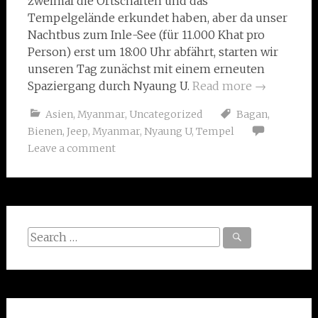
zweimal die Ortschaften und das
Tempelgelände erkundet haben, aber da unser
Nachtbus zum Inle-See (für 11.000 Khat pro
Person) erst um 18:00 Uhr abfährt, starten wir
unseren Tag zunächst mit einem erneuten
Spaziergang durch Nyaung U.
Read more
→
Asien
,
Myanmar
,
Uncategorized
Bagan
,
Bienen
,
Jeep
,
Myanmar
,
Nyaung U
,
Tempel
Leave a comment
Search
for: