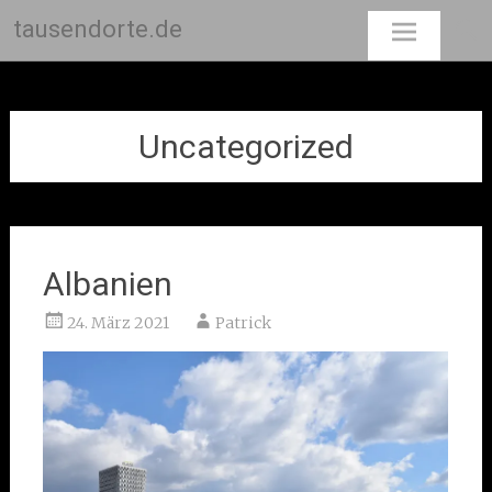
tausendorte.de
Skip
to
content
Uncategorized
Albanien
24. März 2021
Patrick