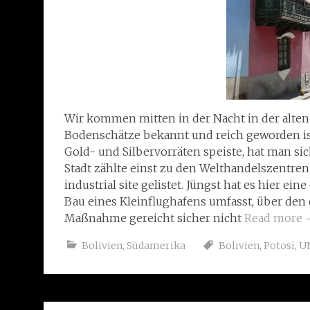
Wir kommen mitten in der Nacht in der alten K
Bodenschätze bekannt und reich geworden ist
Gold- und Silbervorräten speiste, hat man si
Stadt zählte einst zu den Welthandelszentre
industrial site gelistet. Jüngst hat es hier e
Bau eines Kleinflughafens umfasst, über den 
Maßnahme gereicht sicher nicht
Read more
Bolivien
,
Südamerika
Bolivien
,
Potosi
,
U