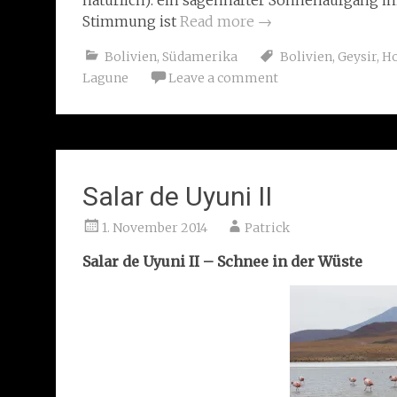
natürlich): ein sagenhafter Sonnenaufgang in
Stimmung ist
Read more
→
Bolivien
,
Südamerika
Bolivien
,
Geysir
,
Ho
Lagune
Leave a comment
Salar de Uyuni II
1. November 2014
Patrick
Salar de Uyuni II –
Schnee in der Wüste