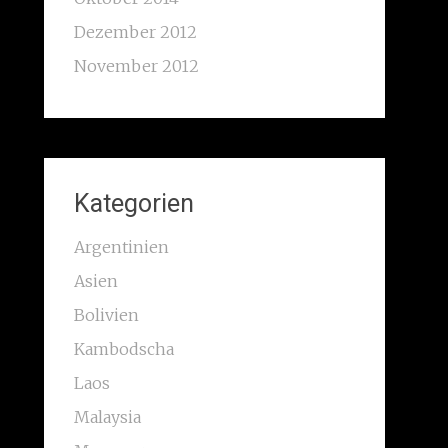
Dezember 2012
November 2012
Kategorien
Argentinien
Asien
Bolivien
Kambodscha
Laos
Malaysia