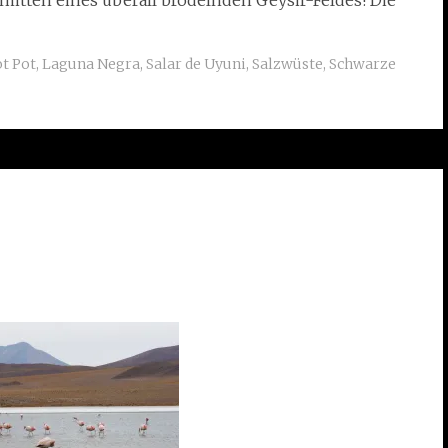
mitten eines überall brodelnden Geysir-Feldes! Die
t Pot
,
Laguna Negra
,
Salar de Uyuni
,
Salzwüste
,
Schwarze