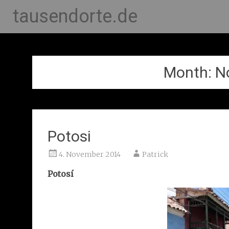
tausendorte.de
Month:
N
Potosi
4. November 2014
Patrick
Potosí