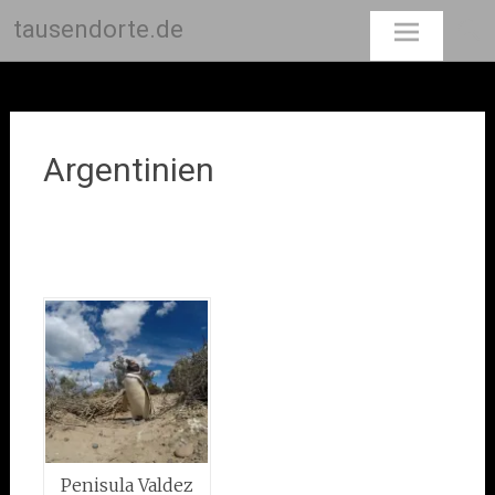
tausendorte.de
Skip
to
content
Argentinien
Penisula Valdez