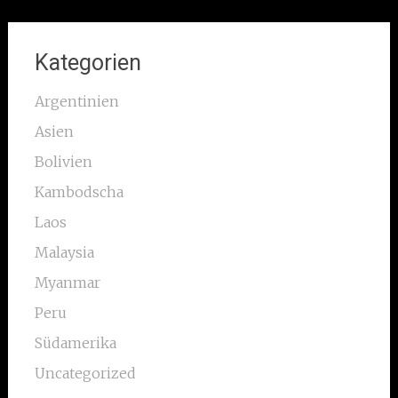
Kategorien
Argentinien
Asien
Bolivien
Kambodscha
Laos
Malaysia
Myanmar
Peru
Südamerika
Uncategorized