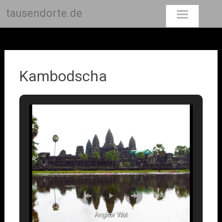
tausendorte.de
Skip
to
content
Kambodscha
Angkor Wat