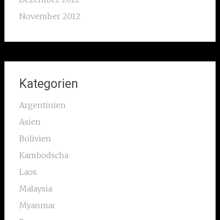
November 2012
Kategorien
Argentinien
Asien
Bolivien
Kambodscha
Laos
Malaysia
Myanmar