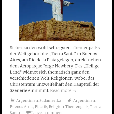
Sicher zu den wohl schrägsten Themenparks
der Welt gehört die „Tierra Santa“ in Buenos
Aires, am Rio de la Plata gelegen, direkt neben
dem Aéroparque Jorge Newbery. Das „Heilige
Land“ widmet sich thematisch ganz den
verschiedenen Welt-Religionen, wobei das
Christentum unzweifelhaft den Hauptteil der
Szenerie einnimmt.
Read more
→
Argentinien
,
Südamerika
Argentinien
,
Buenos Aires
,
Plastik
,
Religion
,
Themenpark
,
Tierra
Santa
Leave a comment