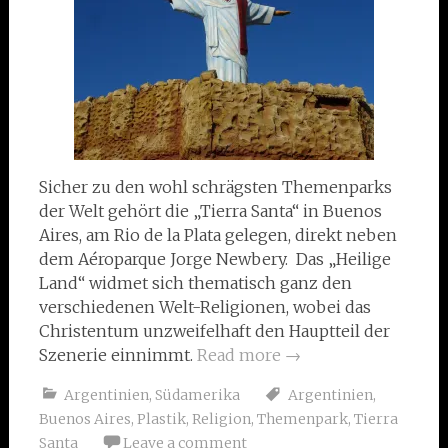
Sicher zu den wohl schrägsten Themenparks
der Welt gehört die „Tierra Santa“ in Buenos
Aires, am Rio de la Plata gelegen, direkt neben
dem Aéroparque Jorge Newbery. Das „Heilige
Land“ widmet sich thematisch ganz den
verschiedenen Welt-Religionen, wobei das
Christentum unzweifelhaft den Hauptteil der
Szenerie einnimmt.
Read more
→
Argentinien
,
Südamerika
Argentinien
,
Buenos Aires
,
Plastik
,
Religion
,
Themenpark
,
Tierra
Santa
Leave a comment