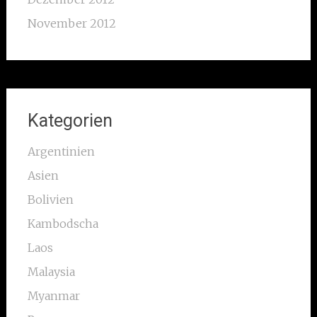
November 2012
Kategorien
Argentinien
Asien
Bolivien
Kambodscha
Laos
Malaysia
Myanmar