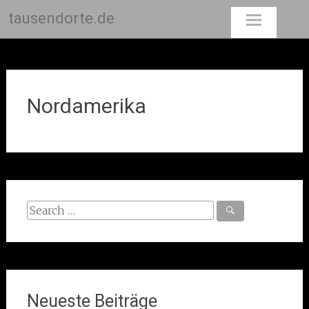
tausendorte.de
Skip
to
content
Nordamerika
Search
for:
Neueste Beiträge