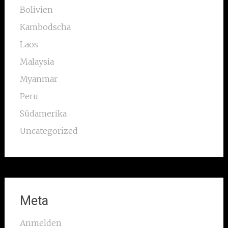
Bolivien
Kambodscha
Laos
Malaysia
Myanmar
Peru
Südamerika
Uncategorized
Meta
Anmelden