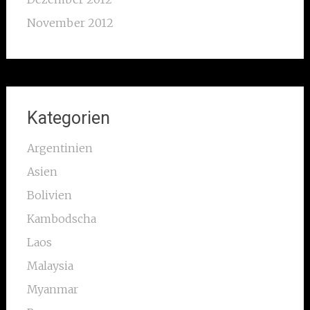
November 2012
Kategorien
Argentinien
Asien
Bolivien
Kambodscha
Laos
Malaysia
Myanmar