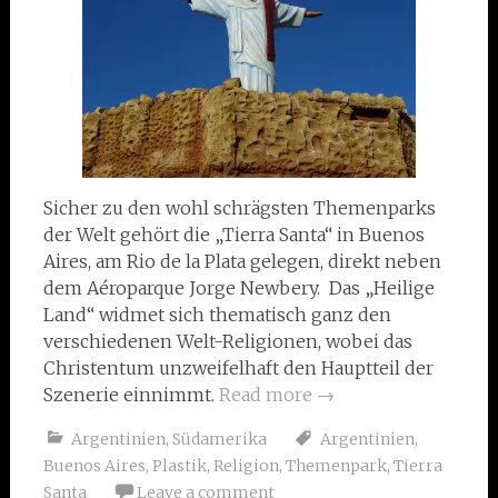
Sicher zu den wohl schrägsten Themenparks
der Welt gehört die „Tierra Santa“ in Buenos
Aires, am Rio de la Plata gelegen, direkt neben
dem Aéroparque Jorge Newbery. Das „Heilige
Land“ widmet sich thematisch ganz den
verschiedenen Welt-Religionen, wobei das
Christentum unzweifelhaft den Hauptteil der
Szenerie einnimmt.
Read more
→
Argentinien
,
Südamerika
Argentinien
,
Buenos Aires
,
Plastik
,
Religion
,
Themenpark
,
Tierra
Santa
Leave a comment