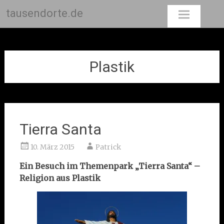
tausendorte.de
Skip
to
content
Plastik
Tierra Santa
10. März 2015
Patrick
Ein Besuch im Themenpark „Tierra Santa“ –
Religion aus Plastik