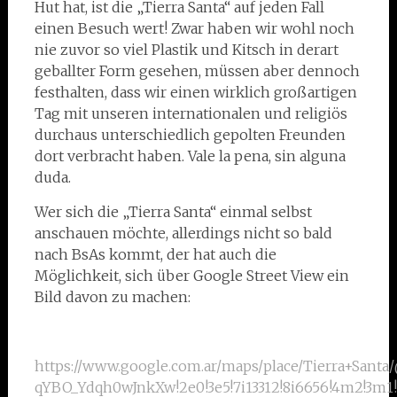
Hut hat, ist die „Tierra Santa“ auf jeden Fall
einen Besuch wert! Zwar haben wir wohl noch
nie zuvor so viel Plastik und Kitsch in derart
geballter Form gesehen, müssen aber dennoch
festhalten, dass wir einen wirklich großartigen
Tag mit unseren internationalen und religiös
durchaus unterschiedlich gepolten Freunden
dort verbracht haben. Vale la pena, sin alguna
duda.
Wer sich die „Tierra Santa“ einmal selbst
anschauen möchte, allerdings nicht so bald
nach BsAs kommt, der hat auch die
Möglichkeit, sich über Google Street View ein
Bild davon zu machen:
https://www.google.com.ar/maps/place/Tierra+Santa/@-
qYBO_Ydqh0wJnkXw!2e0!3e5!7i13312!8i6656!4m2!3m1