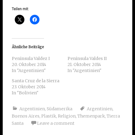
Teilen mit:
Ähnliche Beiträge
Peninsula Valdez I
Peninsula Valdes II
20. Oktober 2014
21. Oktober 2014
In "Argentinien"
In "Argentinien"
Santa Cruz de la Sierra
23. Oktober 2014
In "Bolivien"
Argentinien
,
Südamerika
Argentinien
,
Buenos Aires
,
Plastik
,
Religion
,
Themenpark
,
Tierra
Santa
Leave a comment