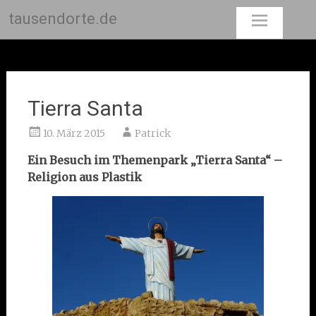
tausendorte.de
Skip
to
content
Tierra Santa
10. März 2015
Patrick
Ein Besuch im Themenpark „Tierra Santa“ –
Religion aus Plastik