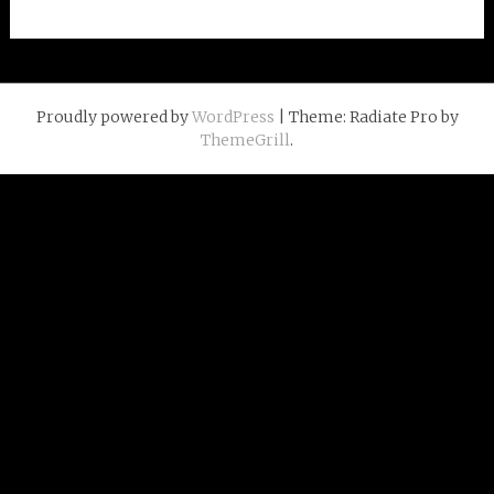
Proudly powered by
WordPress
| Theme: Radiate Pro by
ThemeGrill
.