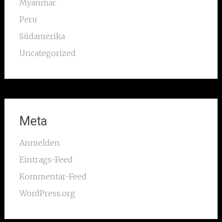
Myanmar
Peru
Südamerika
Uncategorized
Meta
Anmelden
Eintrags-Feed
Kommentar-Feed
WordPress.org