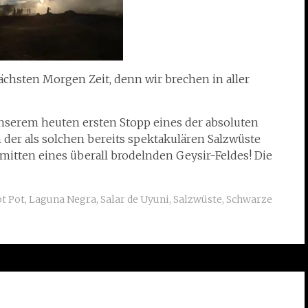
chsten Morgen Zeit, denn wir brechen in aller
unserem heuten ersten Stopp eines der absoluten
der als solchen bereits spektakulären Salzwüste
mitten eines überall brodelnden Geysir-Feldes! Die
t Pot
,
Laguna Negra
,
Salar de Uyuni
,
Salzwüste
,
Schwarze