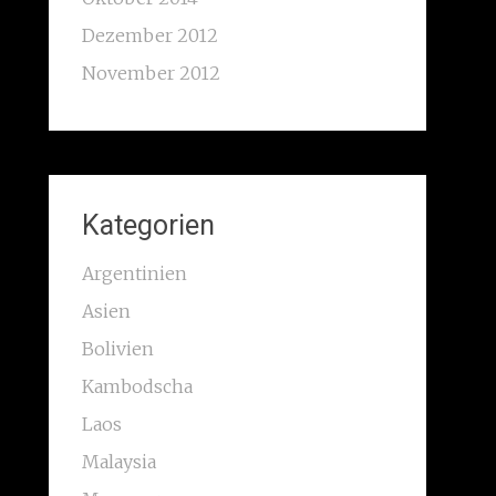
Dezember 2012
November 2012
Kategorien
Argentinien
Asien
Bolivien
Kambodscha
Laos
Malaysia