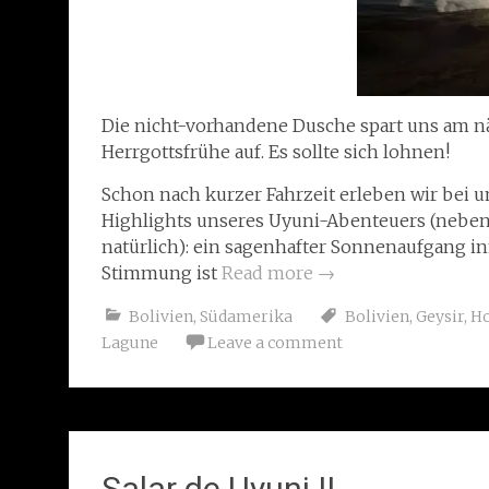
Die nicht-vorhandene Dusche spart uns am nä
Herrgottsfrühe auf. Es sollte sich lohnen!
Schon nach kurzer Fahrzeit erleben wir bei 
Highlights unseres Uyuni-Abenteuers (neben 
natürlich): ein sagenhafter Sonnenaufgang in
Stimmung ist
Read more
→
Bolivien
,
Südamerika
Bolivien
,
Geysir
,
Ho
Lagune
Leave a comment
Salar de Uyuni II