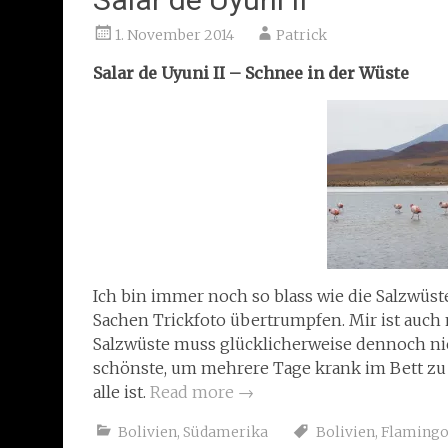
1. November 2014
Patrick
Salar de Uyuni II –
Schnee in der Wüste
Ich bin immer noch so blass wie die Salzwüst
Sachen Trickfoto übertrumpfen. Mir ist auch 
Salzwüste muss glücklicherweise dennoch nic
schönste, um mehrere Tage krank im Bett zu 
alle ist.
Read more
→
Bolivien
,
Südamerika
Bolivien
,
Flamingo