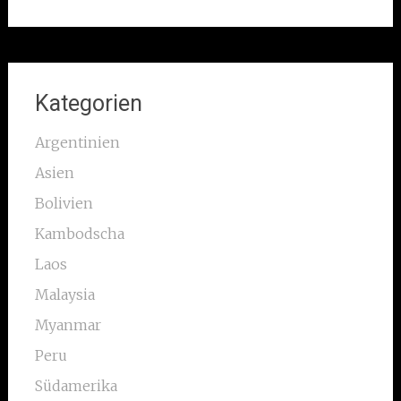
Kategorien
Argentinien
Asien
Bolivien
Kambodscha
Laos
Malaysia
Myanmar
Peru
Südamerika