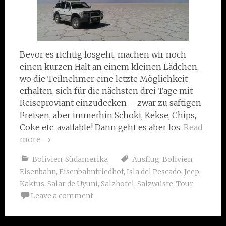
Bevor es richtig losgeht, machen wir noch
einen kurzen Halt an einem kleinen Lädchen,
wo die Teilnehmer eine letzte Möglichkeit
erhalten, sich für die nächsten drei Tage mit
Reiseproviant einzudecken – zwar zu saftigen
Preisen, aber immerhin Schoki, Kekse, Chips,
Coke etc. available! Dann geht es aber los.
Read
more
→
Bolivien
,
Südamerika
Ausflug
,
Bolivien
,
Eisenbahn
,
Eisenbahnfriedhof
,
Isla del Pescado
,
Jeep
,
Kaktus
,
Salar de Uyuni
,
Salzhotel
,
Salzwüste
,
Tour
Leave a comment