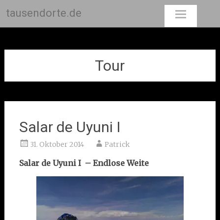
tausendorte.de
Skip
to
content
Tour
Salar de Uyuni I
31. Oktober 2014
Patrick
Salar de Uyuni I – Endlose Weite