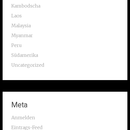
Kambodscha
Laos
Malaysia
Myanmar
Peru
Südamerika
Uncategorized
Meta
Anmelden
Eintrags-Feed