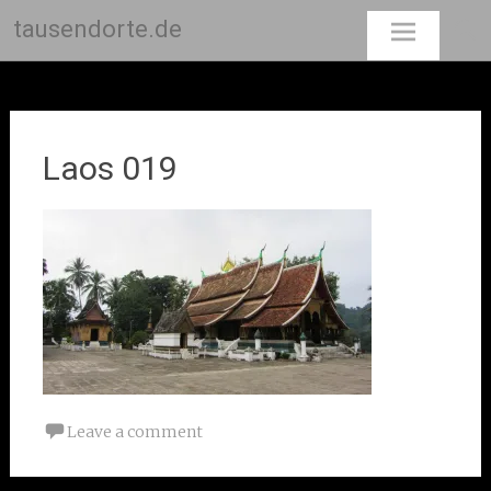
tausendorte.de
Skip
to
content
Laos 019
Leave a comment