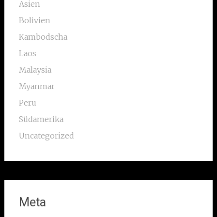
Asien
Bolivien
Kambodscha
Laos
Malaysia
Myanmar
Peru
Südamerika
Uncategorized
Meta