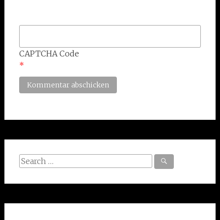
CAPTCHA Code
*
Search
for: