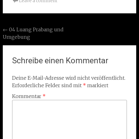
Leave a comment
Post
←
04 Luang Prabang und
Umgebung
navigation
Schreibe einen Kommentar
Deine E-Mail-Adresse wird nicht veröffentlicht.
Erforderliche Felder sind mit
*
markiert
Kommentar
*