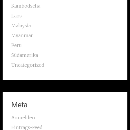
Kambodscha
Laos
Malaysia
Myanmar
Peru
Südamerika
Uncategorized
Meta
Anmelden
Eintrags-Feed