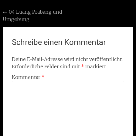
Post
←
04 Luang Prabang und
Umgebung
navigation
Schreibe einen Kommentar
Deine E-Mail-Adresse wird nicht veröffentlicht.
Erforderliche Felder sind mit
*
markiert
Kommentar
*