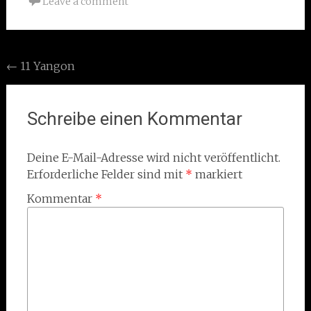
Leave a comment
Post
←
11 Yangon
navigation
Schreibe einen Kommentar
Deine E-Mail-Adresse wird nicht veröffentlicht.
Erforderliche Felder sind mit
*
markiert
Kommentar
*