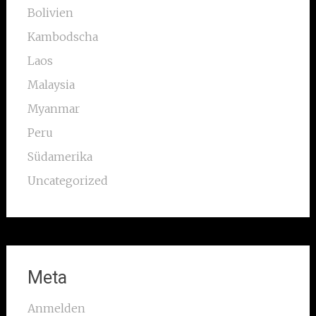
Bolivien
Kambodscha
Laos
Malaysia
Myanmar
Peru
Südamerika
Uncategorized
Meta
Anmelden