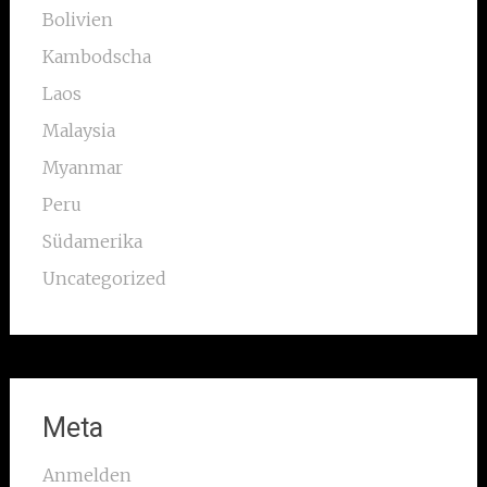
Bolivien
Kambodscha
Laos
Malaysia
Myanmar
Peru
Südamerika
Uncategorized
Meta
Anmelden