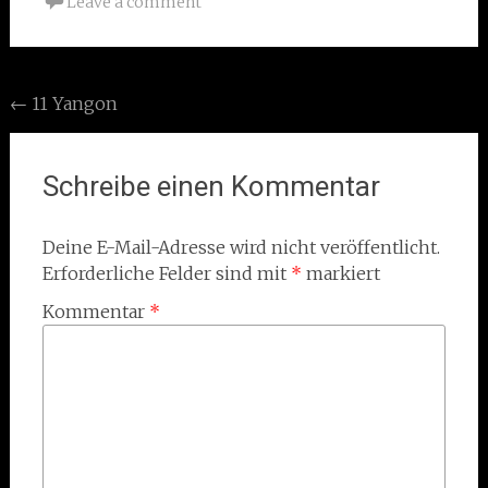
Leave a comment
Post
←
11 Yangon
navigation
Schreibe einen Kommentar
Deine E-Mail-Adresse wird nicht veröffentlicht.
Erforderliche Felder sind mit
*
markiert
Kommentar
*