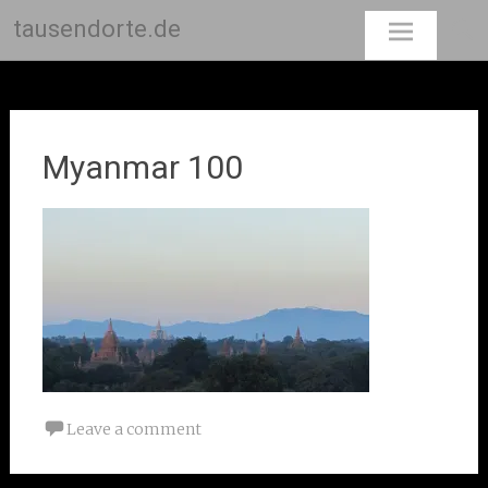
tausendorte.de
Skip
to
content
Myanmar 100
Leave a comment