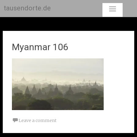
tausendorte.de
Skip
to
content
Myanmar 106
Leave a comment