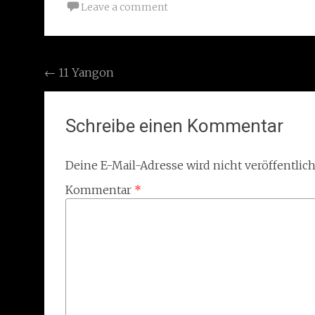
Leave a comment
Post
←
11 Yangon
navigation
Schreibe einen Kommentar
Deine E-Mail-Adresse wird nicht veröffentlich
Kommentar
*