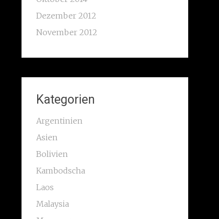
Dezember 2012
November 2012
Kategorien
Argentinien
Asien
Bolivien
Kambodscha
Laos
Malaysia