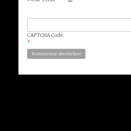
CAPTCHA Code
*