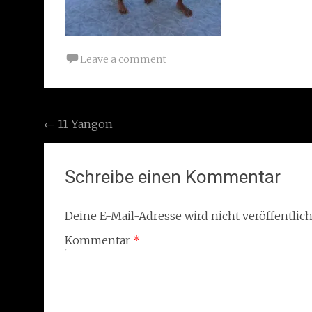
Leave a comment
Post
←
11 Yangon
navigation
Schreibe einen Kommentar
Deine E-Mail-Adresse wird nicht veröffentlich
Kommentar
*