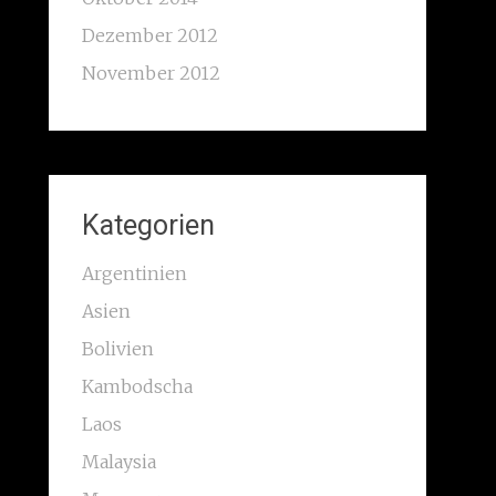
Dezember 2012
November 2012
Kategorien
Argentinien
Asien
Bolivien
Kambodscha
Laos
Malaysia