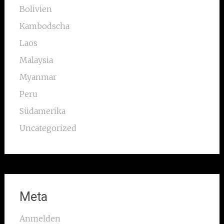
Bolivien
Kambodscha
Laos
Malaysia
Myanmar
Peru
Südamerika
Uncategorized
Meta
Anmelden