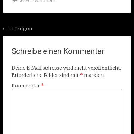
Leave a comment
Post
←
11 Yangon
navigation
Schreibe einen Kommentar
Deine E-Mail-Adresse wird nicht veröffentlicht.
Erforderliche Felder sind mit
*
markiert
Kommentar
*