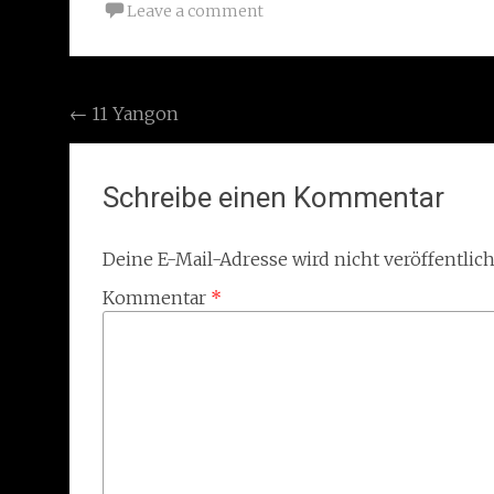
Leave a comment
Post
←
11 Yangon
navigation
Schreibe einen Kommentar
Deine E-Mail-Adresse wird nicht veröffentlich
Kommentar
*