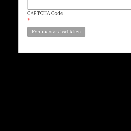
CAPTCHA Code
*