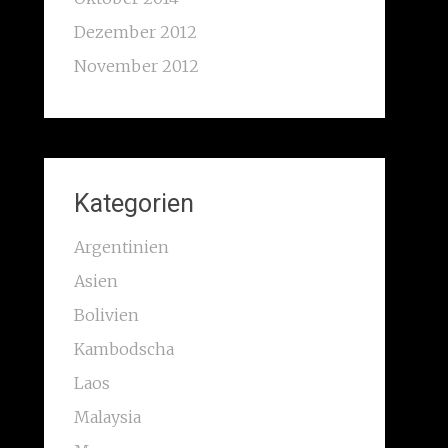
Dezember 2012
November 2012
Kategorien
Argentinien
Asien
Bolivien
Kambodscha
Laos
Malaysia