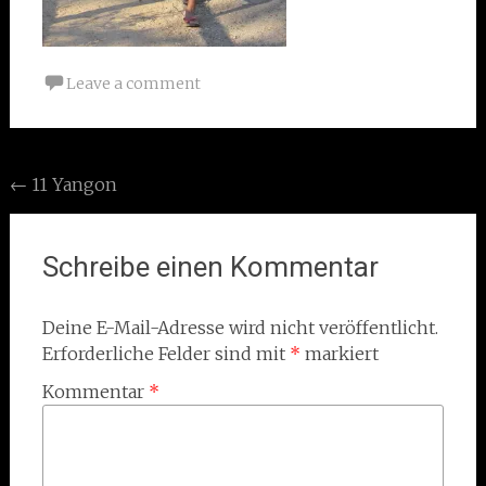
Leave a comment
Post
←
11 Yangon
navigation
Schreibe einen Kommentar
Deine E-Mail-Adresse wird nicht veröffentlicht.
Erforderliche Felder sind mit
*
markiert
Kommentar
*