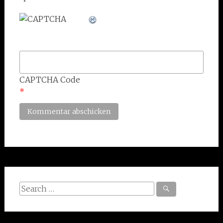
CAPTCHA Code
*
Search
for: