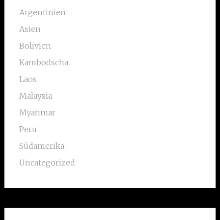
Argentinien
Asien
Bolivien
Kambodscha
Laos
Malaysia
Myanmar
Peru
Südamerika
Uncategorized