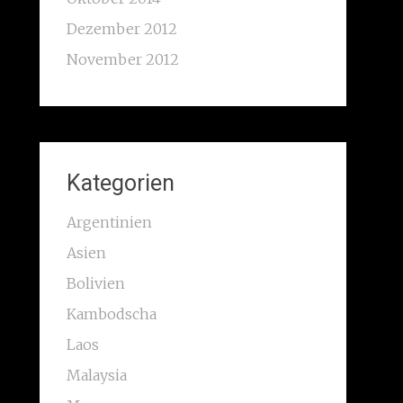
Dezember 2012
November 2012
Kategorien
Argentinien
Asien
Bolivien
Kambodscha
Laos
Malaysia