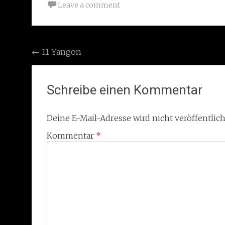
Leave a comment
Post
←
11 Yangon
navigation
Schreibe einen Kommentar
Deine E-Mail-Adresse wird nicht veröffentlich
Kommentar
*