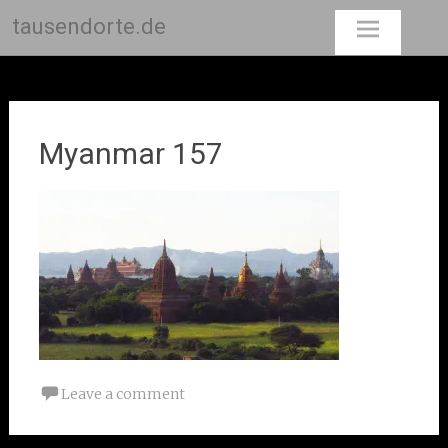
tausendorte.de
Skip
to
content
Myanmar 157
Leave a comment