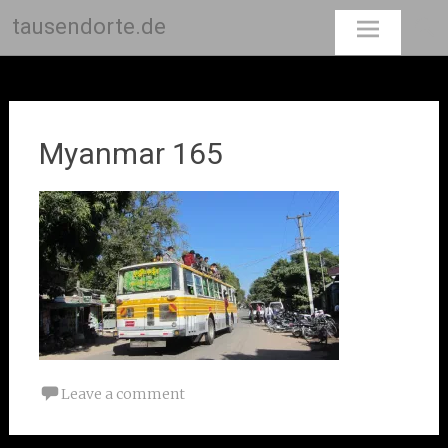
tausendorte.de
Skip
to
content
Myanmar 165
Leave a comment