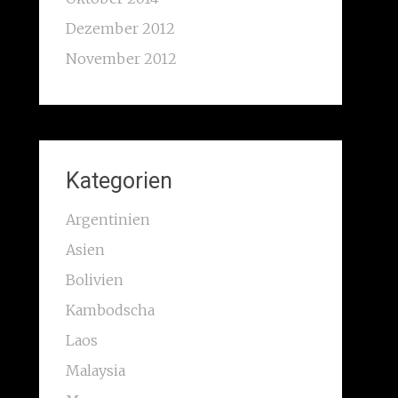
Dezember 2012
November 2012
Kategorien
Argentinien
Asien
Bolivien
Kambodscha
Laos
Malaysia