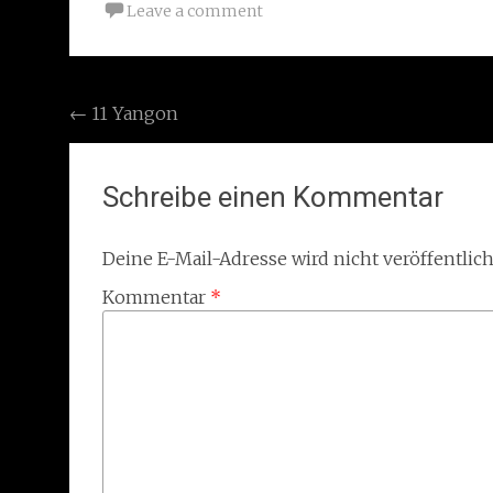
Leave a comment
Post
←
11 Yangon
navigation
Schreibe einen Kommentar
Deine E-Mail-Adresse wird nicht veröffentlich
Kommentar
*