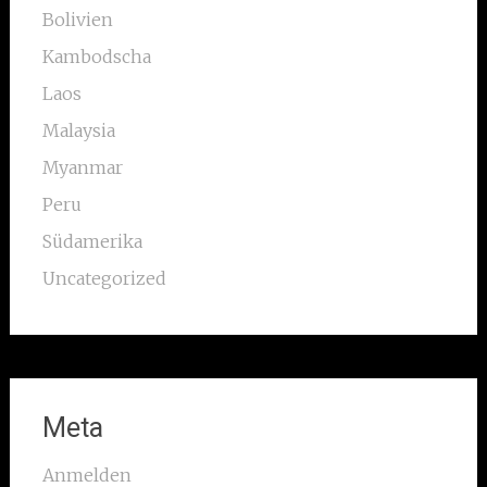
Bolivien
Kambodscha
Laos
Malaysia
Myanmar
Peru
Südamerika
Uncategorized
Meta
Anmelden