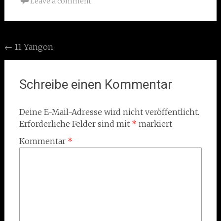
Leave a comment
Post
←
11 Yangon
navigation
Schreibe einen Kommentar
Deine E-Mail-Adresse wird nicht veröffentlicht.
Erforderliche Felder sind mit
*
markiert
Kommentar
*