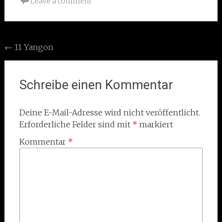
Leave a comment
Post
←
11 Yangon
navigation
Schreibe einen Kommentar
Deine E-Mail-Adresse wird nicht veröffentlicht.
Erforderliche Felder sind mit
*
markiert
Kommentar
*