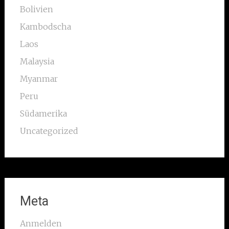
Bolivien
Kambodscha
Laos
Malaysia
Myanmar
Peru
Südamerika
Uncategorized
Meta
Anmelden