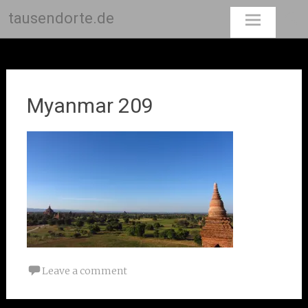
tausendorte.de
Skip
to
content
Myanmar 209
Leave a comment