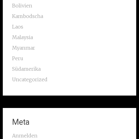
Bolivien
Kambodscha
Laos
Malaysia
Myanmar
Peru
Südamerika
Uncategorized
Meta
Anmelden