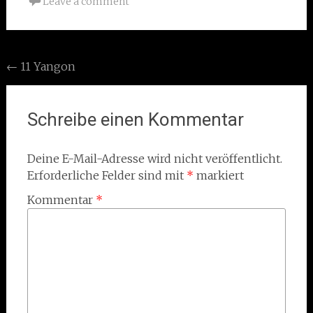
Leave a comment
Post
←
11 Yangon
navigation
Schreibe einen Kommentar
Deine E-Mail-Adresse wird nicht veröffentlicht.
Erforderliche Felder sind mit
*
markiert
Kommentar
*