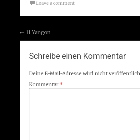
Leave a comment
Post
←
11 Yangon
navigation
Schreibe einen Kommentar
Deine E-Mail-Adresse wird nicht veröffentlich
Kommentar
*