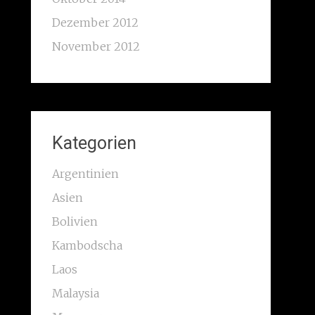
Dezember 2012
November 2012
Kategorien
Argentinien
Asien
Bolivien
Kambodscha
Laos
Malaysia