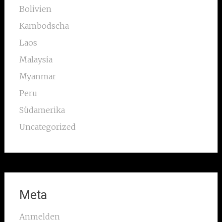
Bolivien
Kambodscha
Laos
Malaysia
Myanmar
Peru
Südamerika
Uncategorized
Meta
Anmelden