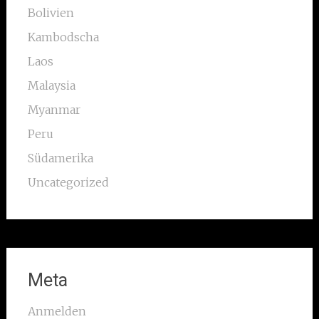
Bolivien
Kambodscha
Laos
Malaysia
Myanmar
Peru
Südamerika
Uncategorized
Meta
Anmelden