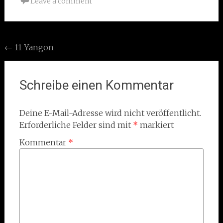
Leave a comment
Post
←
11 Yangon
navigation
Schreibe einen Kommentar
Deine E-Mail-Adresse wird nicht veröffentlicht.
Erforderliche Felder sind mit
*
markiert
Kommentar
*