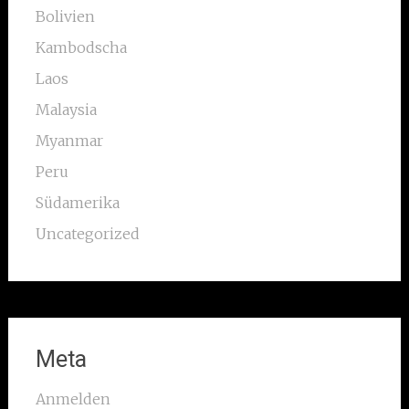
Bolivien
Kambodscha
Laos
Malaysia
Myanmar
Peru
Südamerika
Uncategorized
Meta
Anmelden