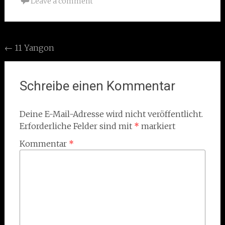
Leave a comment
Post
←
11 Yangon
navigation
Schreibe einen Kommentar
Deine E-Mail-Adresse wird nicht veröffentlicht.
Erforderliche Felder sind mit
*
markiert
Kommentar
*