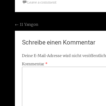
Leave a comment
Post
←
11 Yangon
navigation
Schreibe einen Kommentar
Deine E-Mail-Adresse wird nicht veröffentlich
Kommentar
*