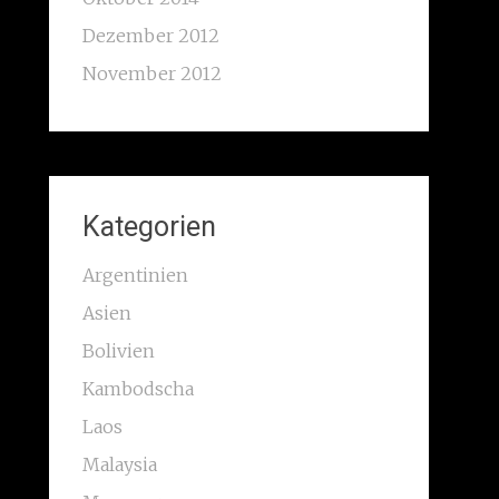
Dezember 2012
November 2012
Kategorien
Argentinien
Asien
Bolivien
Kambodscha
Laos
Malaysia