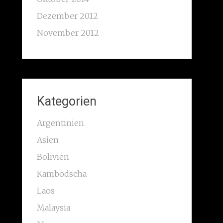
Dezember 2012
November 2012
Kategorien
Argentinien
Asien
Bolivien
Kambodscha
Laos
Malaysia