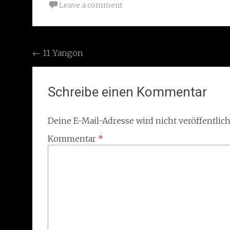
Leave a comment
Post
←
11 Yangon
navigation
Schreibe einen Kommentar
Deine E-Mail-Adresse wird nicht veröffentlich
Kommentar
*