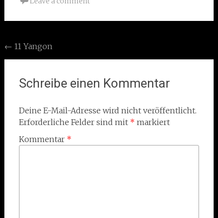
Leave a comment
Post
←
11 Yangon
navigation
Schreibe einen Kommentar
Deine E-Mail-Adresse wird nicht veröffentlicht.
Erforderliche Felder sind mit
*
markiert
Kommentar
*