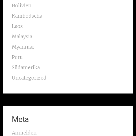
Bolivien
Kambodscha
Laos
Malaysia
Myanmar
Peru
Südamerika
Uncategorized
Meta
Anmelden