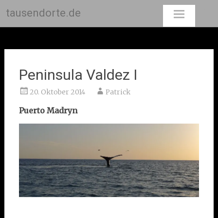
tausendorte.de
Skip
to
content
Peninsula Valdez I
20. Oktober 2014
Patrick
Puerto Madryn