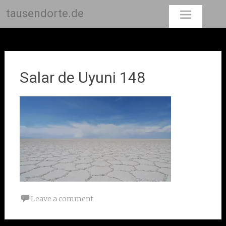
tausendorte.de
Skip
to
content
Salar de Uyuni 148
Leave a comment