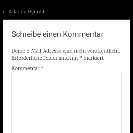
Post
←
Salar de Uyuni I
navigation
Schreibe einen Kommentar
Deine E-Mail-Adresse wird nicht veröffentlicht.
Erforderliche Felder sind mit
*
markiert
Kommentar
*