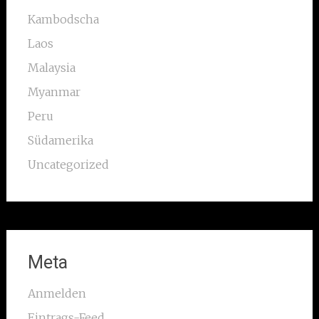
Kambodscha
Laos
Malaysia
Myanmar
Peru
Südamerika
Uncategorized
Meta
Anmelden
Eintrags-Feed