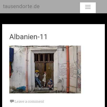
tausendorte.de
Skip
to
content
Albanien-11
Leave a comment