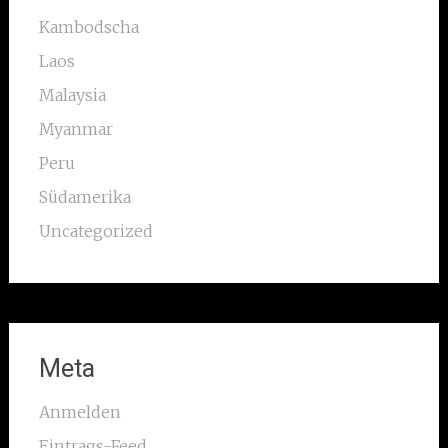
Kambodscha
Laos
Malaysia
Myanmar
Peru
Südamerika
Uncategorized
Meta
Anmelden
Eintrags-Feed