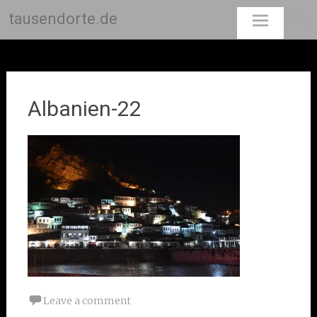
tausendorte.de
Skip
to
content
Albanien-22
Leave a comment