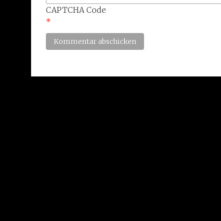
CAPTCHA Code
*