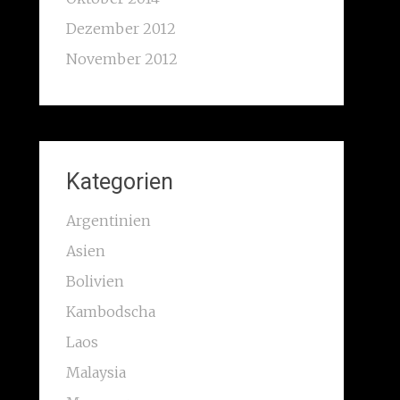
Dezember 2012
November 2012
Kategorien
Argentinien
Asien
Bolivien
Kambodscha
Laos
Malaysia