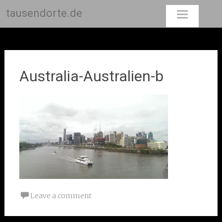
tausendorte.de
Skip
to
content
Australia-Australien-b
Leave a comment