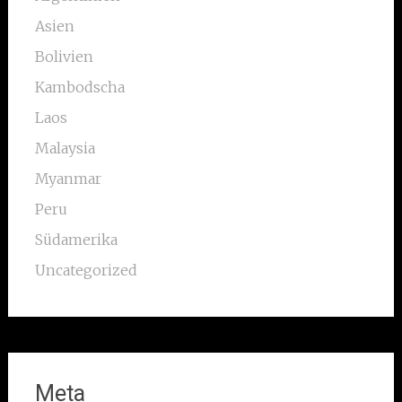
Asien
Bolivien
Kambodscha
Laos
Malaysia
Myanmar
Peru
Südamerika
Uncategorized
Meta