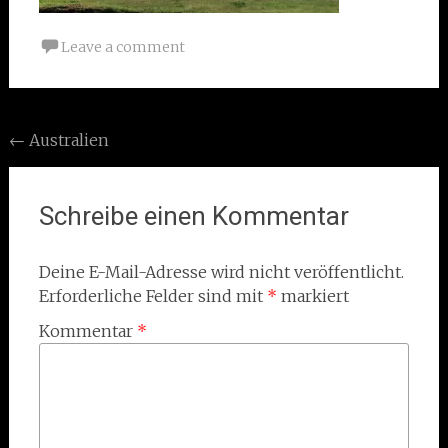
Leave a comment
Post
←
Australien
navigation
Schreibe einen Kommentar
Deine E-Mail-Adresse wird nicht veröffentlicht.
Erforderliche Felder sind mit
*
markiert
Kommentar
*