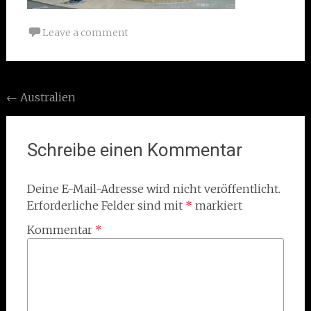
Leave a comment
Post
←
Australien
navigation
Schreibe einen Kommentar
Deine E-Mail-Adresse wird nicht veröffentlicht.
Erforderliche Felder sind mit
*
markiert
Kommentar
*