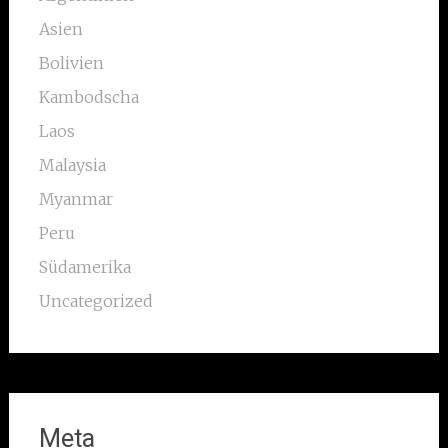
Asien
Bolivien
Kambodscha
Laos
Malaysia
Myanmar
Peru
Südamerika
Uncategorized
Meta