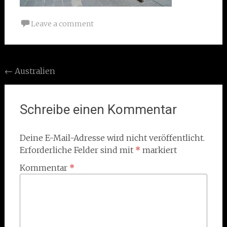
Leave a comment
Post
←
Australien
navigation
Schreibe einen Kommentar
Deine E-Mail-Adresse wird nicht veröffentlicht.
Erforderliche Felder sind mit
*
markiert
Kommentar
*