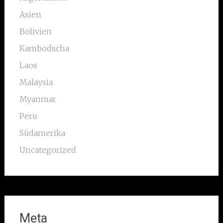
Asien
Bolivien
Kambodscha
Laos
Malaysia
Myanmar
Peru
Südamerika
Uncategorized
Meta