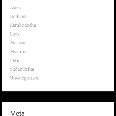
Asien
Bolivien
Kambodscha
Laos
Malaysia
Myanmar
Peru
Südamerika
Uncategorized
Meta