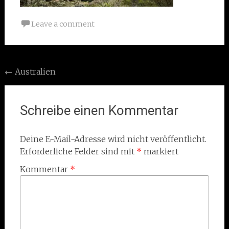
Leave a comment
Post
←
Australien
navigation
Schreibe einen Kommentar
Deine E-Mail-Adresse wird nicht veröffentlicht.
Erforderliche Felder sind mit
*
markiert
Kommentar
*