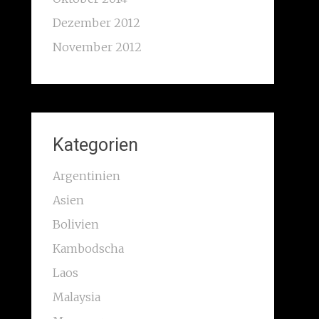
Dezember 2012
November 2012
Kategorien
Argentinien
Asien
Bolivien
Kambodscha
Laos
Malaysia